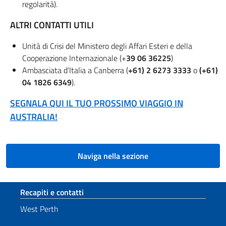
regolarità).
ALTRI CONTATTI UTILI
Unità di Crisi del Ministero degli Affari Esteri e della
Cooperazione Internazionale (+
39 06 36225
)
Ambasciata d’Italia a Canberra (
+61) 2 6273 3333
o
(+61)
04 1826 6349
).
SEGNALA QUI IL TUO PROSSIMO VIAGGIO IN
AUSTRALIA!
Naviga nella sezione
Sezione footer
Recapiti e contatti
West Perth