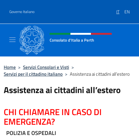
Salta al contenuto
IT
EN
Governo Italiano
Intestazione sito, social e menù
Consolato d'Italia a Perth
Il sito ufficiale del Consolato d'Italia a Perth
Home
>
Servizi Consolari e Visti
>
Servizi per il cittadino italiano
>
Assistenza ai cittadini all’estero
Assistenza ai cittadini all’estero
CHI CHIAMARE IN CASO DI
EMERGENZA?
POLIZIA E OSPEDALI