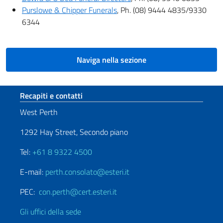
Purslowe & Chipper Funerals
, Ph. (08) 9444 4835/9330
6344
Naviga nella sezione
Sezione footer
Recapiti e contatti
West Perth
1292 Hay Street, Secondo piano
Tel:
+61 8 9322 4500
E-mail:
perth.consolato@esteri.it
PEC:
con.perth@cert.esteri.it
Gli uffici della sede