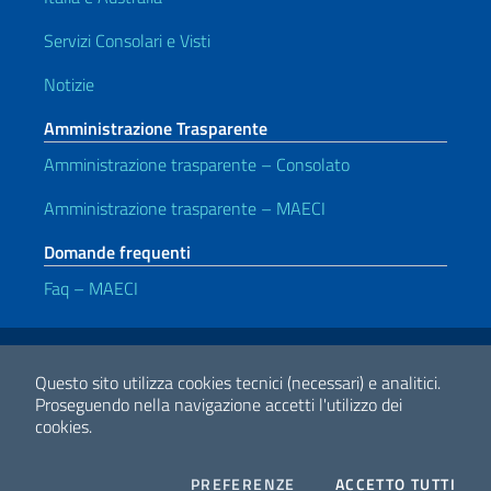
Servizi Consolari e Visti
Notizie
Amministrazione Trasparente
Amministrazione trasparente – Consolato
Amministrazione trasparente – MAECI
Domande frequenti
Faq – MAECI
Link Utili
Note legali
Privacy e cookie policy
Dichiarazione di accessibilità
Questo sito utilizza cookies tecnici (necessari) e analitici.
Proseguendo nella navigazione accetti l'utilizzo dei
cookies.
2026 Copyright Ministero degli Affari Esteri e della Cooperazione
Internazionale
COOKIES
I CO
PREFERENZE
ACCETTO TUTTI