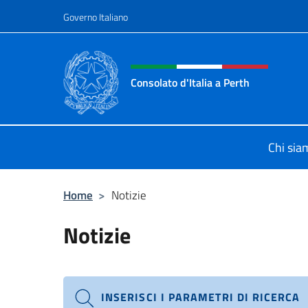
Salta al contenuto
Governo Italiano
Intestazione sito, social 
Consolato d'Italia a Perth
Il sito ufficiale del Consolato d'Itali
Chi sia
Home
>
Notizie
Notizie
INSERISCI I PARAMETRI DI RICERCA