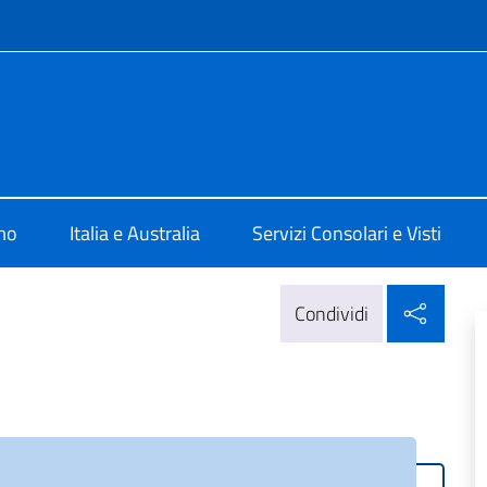
e menù
a a Perth
mo
Italia e Australia
Servizi Consolari e Visti
Condi
Condividi