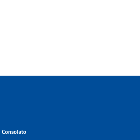
e Albo Consolare
Stato Civile
Studio
Traduzione e legalizzazione dei
documenti
Animali domestici al seguito
l Consolato