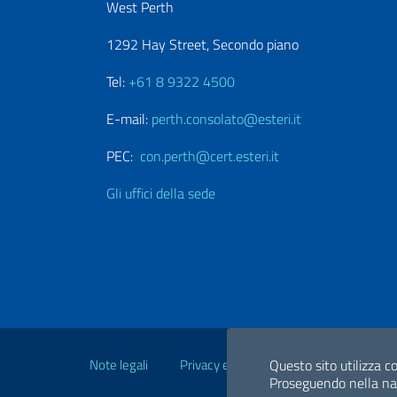
West Perth
1292 Hay Street, Secondo piano
Tel:
+61 8 9322 4500
E-mail:
perth.consolato@esteri.it
PEC:
con.perth@cert.esteri.it
Gli uffici della sede
Link Utili
Note legali
Privacy e cookie policy
Questo sito utilizza co
Dichiarazio
Proseguendo nella navi