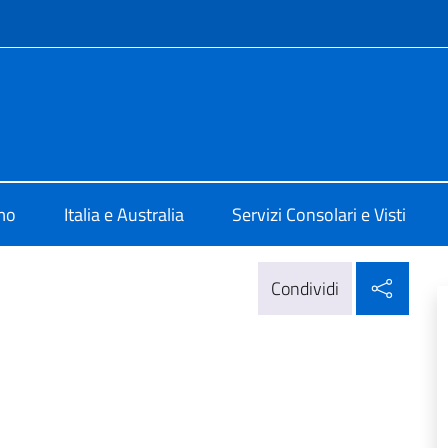
e menù
a a Perth
mo
Italia e Australia
Servizi Consolari e Visti
Condi
Condividi