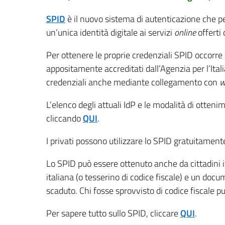
SPID
è il nuovo sistema di autenticazione che pe
un’unica identità digitale ai servizi
online
offerti 
Per ottenere le proprie credenziali SPID occorre re
appositamente accreditati dall’Agenzia per l’Italia
credenziali anche mediante collegamento con
w
L’elenco degli attuali IdP e le modalità di otteni
cliccando
QUI
.
I privati possono utilizzare lo SPID gratuitamen
Lo SPID può essere ottenuto anche da cittadini it
italiana (o tesserino di codice fiscale) e un doc
scaduto. Chi fosse sprovvisto di codice fiscale pu
Per sapere tutto sullo SPID, cliccare
QUI
.