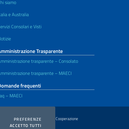
hi siamo
talia e Australia
ervizi Consolari e Visti
otizie
Amministrazione Trasparente
mministrazione trasparente – Consolato
mministrazione trasparente – MAECI
Domande frequenti
aq – MAECI
istero degli Affari Esteri e della Cooperazione
COOKIES
PREFERENZE
I COOKIES
ACCETTO TUTTI