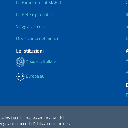
La Farnesina – il MAECI
C
La Rete diplomatica
I
Viaggiare sicuri
S
Dove siamo nel mondo
N
Le Istituzioni
A
Governo Italiano
A
Europa.eu
F
okies tecnici (necessari) e analitici.
ne di accessibilità
2026 Copyright Min
gazione accetti l'utilizzo dei cookies.
Internazionale