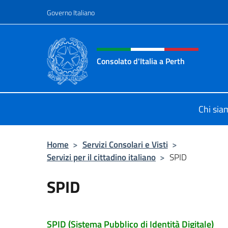
Salta al contenuto
Governo Italiano
Intestazione sito, social 
Consolato d'Italia a Perth
Il sito ufficiale del Consolato d'Itali
Chi sia
Home
>
Servizi Consolari e Visti
>
Servizi per il cittadino italiano
>
SPID
SPID
SPID (Sistema Pubblico di Identità Digitale)