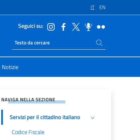
IT
EN
Seguici su:
Cerca nel sito
Ricerca sito live
Notizie
vidi sui Social Network
NAVIGA NELLA SEZIONE
Servizi per il cittadino italiano
Codice Fiscale