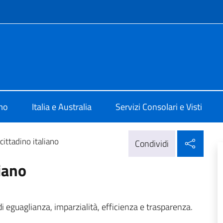
e menù
a a Perth
mo
Italia e Australia
Servizi Consolari e Visti
Condi
 cittadino italiano
Condividi
liano
di eguaglianza, imparzialità, efficienza e trasparenza.