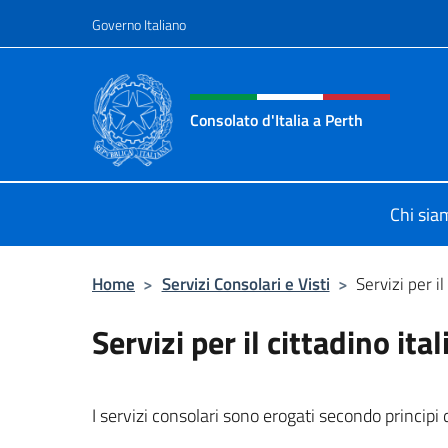
Salta al contenuto
Governo Italiano
Intestazione sito, social 
Consolato d'Italia a Perth
Il sito ufficiale del Consolato d'Itali
Chi sia
Home
>
Servizi Consolari e Visti
>
Servizi per il
Servizi per il cittadino ita
I servizi consolari sono erogati secondo principi 