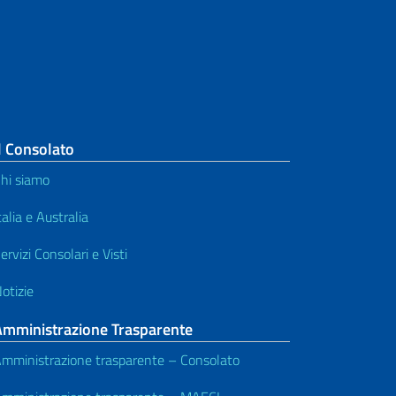
Passaporto
Patenti
Pensioni e sicurezza sociale
Procure e altri servizi notarili
l Consolato
hi siamo
Professionisti di riferimento
talia e Australia
Servizi non erogati dal Consolato
ervizi Consolari e Visti
e Albo Consolare
otizie
Stato Civile
Amministrazione Trasparente
Studio
mministrazione trasparente – Consolato
Traduzione e legalizzazione dei