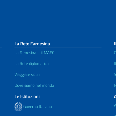
La Rete Farnesina
I
La Farnesina – il MAECI
C
La Rete diplomatica
I
Viaggiare sicuri
S
Dove siamo nel mondo
N
Le Istituzioni
A
Governo Italiano