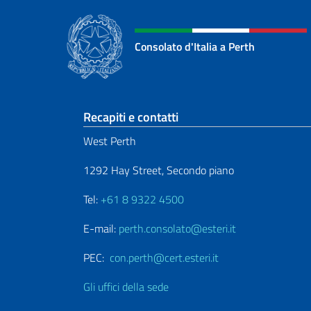
Consolato d'Italia a Perth
Sezione footer
Recapiti e contatti
West Perth
1292 Hay Street, Secondo piano
Tel:
+61 8 9322 4500
E-mail:
perth.consolato@esteri.it
PEC:
con.perth@cert.esteri.it
Gli uffici della sede