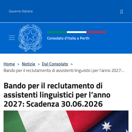
Salta al contenuto
IT
Governo Italiano
Intestazione sito, social e menù
Consolato d'Italia a Perth
Il sito ufficiale del Consolato d'Italia a Perth
Home
>
Notizie
>
Dal Consolato
>
Bando per il reclutamento di assistenti linguistici per l’anno 2027:...
Bando per il reclutamento di
assistenti linguistici per l’anno
2027: Scadenza 30.06.2026