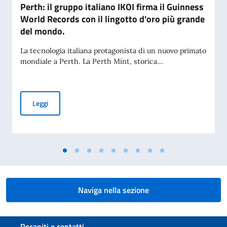
Perth: il gruppo italiano IKOI firma il Guinness
World Records con il lingotto d'oro più grande
del mondo.
La tecnologia italiana protagonista di un nuovo primato
mondiale a Perth. La Perth Mint, storica...
Perth: il gruppo italiano IKOI firma il Guinness World Recor
Leggi
Naviga nella sezione
Sezione footer
Recapiti e contatti